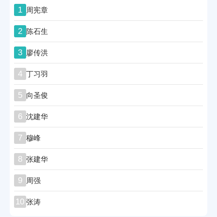
1
周宪章
2
陈石生
3
廖传洪
4
丁习羽
5
向圣俊
6
沈建华
7
穆峰
8
张建华
9
周强
10
张涛