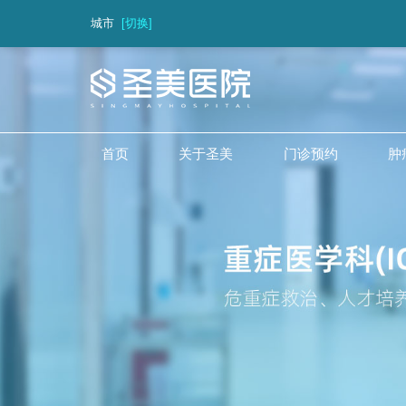
城市
[切换]
首页
关于圣美
门诊预约
肿