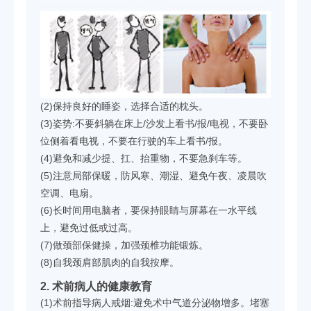
(2)保持良好的睡姿，选择合适的枕头。
(3)姿势:不要斜躺在床上/沙发上看书/报/电视，不要卧
位侧着看电视，不要在行驶的车上看书/报。
(4)避免和减少提、扛、抬重物，不要急刹车等。
(5)注意局部保暖，防风寒、潮湿、避免午夜、凌晨吹
空调、电扇。
(6)长时间用电脑者，要保持眼睛与屏幕在一水平线
上，避免过低或过高。
(7)做颈部保健操，加强颈椎功能锻炼。
(8)自我颈肩部肌肉的自我按摩。
2. 术前病人的健康教育
(1)术前指导病人戒烟:避免术中气道分泌物增多。堵塞