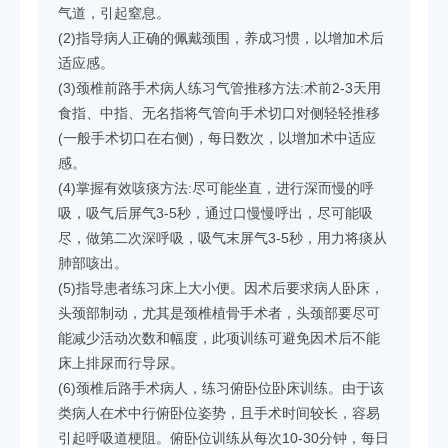
气道，引起窒息。
(2)指导病人正确的佩戴颈围，养成习惯，以增加术后
适应感。
(3)颈椎前路手术病人练习气管推移方法:术前2-3天用
食指、中指、无名指将气管向手术切口对侧轻轻推移
(一般手术切口在右侧)，每日数次，以增加术中适应
感。
(4)掌握有效咳痰方法:尽可能坐直，进行深而慢的呼
吸，吸气后屏气3-5秒，通过口慢慢呼出，尽可能吸
尽，做第二次深呼吸，吸气末屏气3-5秒，用力将痰从
肺部咳出。
(5)指导患者练习床上大小便。因术后要求病人卧床，
头颈部制动，尤其是颈椎植骨手术者，头颈部要尽可
能减少活动次数和幅度，此项训练可避免因术后不能
床上排尿而行导尿。
(6)颈椎后路手术病人，练习俯卧位卧床训练。由于该
类病人在术中行俯卧位姿势，且手术时间较长，容易
引起呼吸道梗阻。俯卧位训练从每次10-30分钟，每日