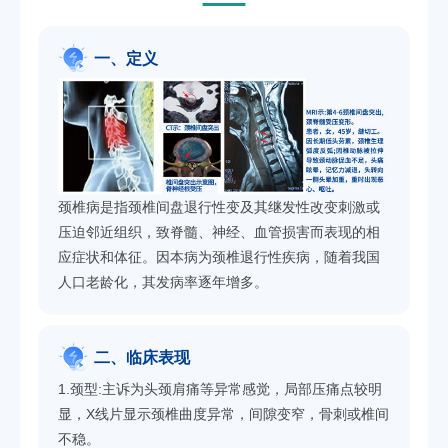
一、定义
颈椎病是指颈椎间盘退行性变及其继发性改变刺激或
压迫邻近组织，致脊髓、神经、血管损害而表现的相
应症状和体征。因本病为颈椎退行性疾病，随着我国
人口老龄化，其发病率逐年增多。
二、临床表现
1.颈型:主诉为头颈肩痛等异常感觉，局部压痛点较明
显，X线片显示颈椎曲度异常，间隙变窄，骨刺或椎间
不稳。