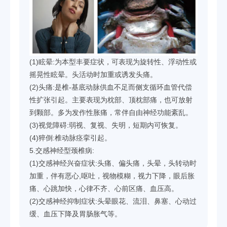
(1)眩晕:为本型丰要症状，可表现为旋转性、浮动性或
摇晃性眩晕。头活动时加重或诱发头痛。
(2)头痛:是椎-基底动脉供血不足而侧支循环血管代偿
性扩张引起。主要表现为枕部、顶枕部痛，也可放射
到颗部。多为发作性胀痛，常伴自由神经功能紊乱。
(3)视觉障碍:弱视、复视、失明，短期内可恢复。
(4)猝倒:椎动脉痉挛引起。
5.交感神经型颈椎病:
(1)交感神经兴奋症状:头痛、偏头痛，头晕，头转动时
加重，伴有恶心,呕吐，视物模糊，视力下降，眼后胀
痛、心跳加快，心律不齐、心前区痛、血压高。
(2)交感神经抑制症状:头晕眼花、流泪、鼻塞、心动过
缓、血压下降及胃肠胀气等。