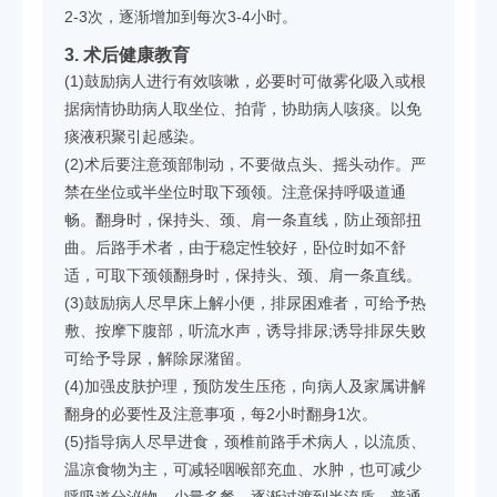
2-3次，逐渐增加到每次3-4小时。
3. 术后健康教育
(1)鼓励病人进行有效咳嗽，必要时可做雾化吸入或根
据病情协助病人取坐位、拍背，协助病人咳痰。以免
痰液积聚引起感染。
(2)术后要注意颈部制动，不要做点头、摇头动作。严
禁在坐位或半坐位时取下颈领。注意保持呼吸道通
畅。翻身时，保持头、颈、肩一条直线，防止颈部扭
曲。后路手术者，由于稳定性较好，卧位时如不舒
适，可取下颈领翻身时，保持头、颈、肩一条直线。
(3)鼓励病人尽早床上解小便，排尿困难者，可给予热
敷、按摩下腹部，听流水声，诱导排尿;诱导排尿失败
可给予导尿，解除尿潴留。
(4)加强皮肤护理，预防发生压疮，向病人及家属讲解
翻身的必要性及注意事项，每2小时翻身1次。
(5)指导病人尽早进食，颈椎前路手术病人，以流质、
温凉食物为主，可减轻咽喉部充血、水肿，也可减少
呼吸道分泌物，少量多餐，逐渐过渡到半流质，普通