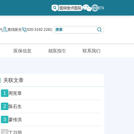
EN
约
查找医生
020-3192 2281
医保信息
就医指引
联系我们
关联文章
1
周宪章
2
陈石生
3
廖传洪
4
丁习羽