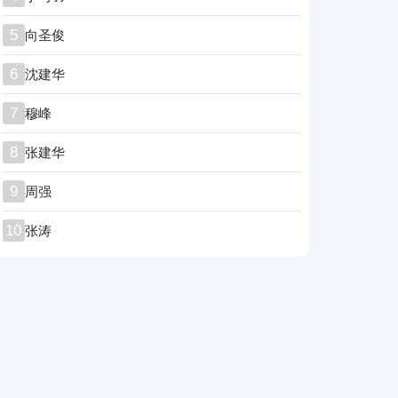
5
向圣俊
6
沈建华
7
穆峰
8
张建华
9
周强
10
张涛