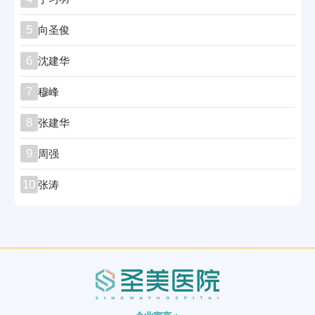
5
向圣俊
6
沈建华
7
穆峰
8
张建华
9
周强
10
张涛