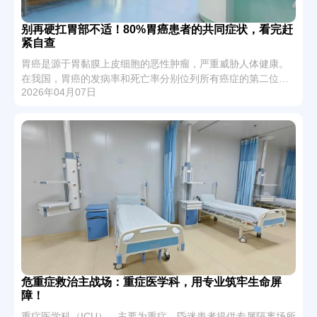
别再硬扛胃部不适！80%胃癌患者的共同症状，看完赶
紧自查
胃癌是源于胃黏膜上皮细胞的恶性肿瘤，严重威胁人体健康。
在我国，胃癌的发病率和死亡率分别位列所有癌症的第二位、
2026年04月07日
第三位，均远超世界平均水平，防控形势不容乐观。
危重症救治主战场：重症医学科，用专业筑牢生命屏
障！
重症医学科（ICU），主要为重症、昏迷患者提供专属隔离场所