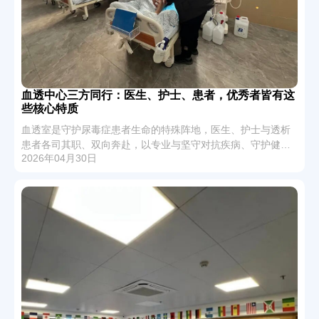
血透中心三方同行：医生、护士、患者，优秀者皆有这
些核心特质
血透室是守护尿毒症患者生命的特殊阵地，医生、护士与透析
患者各司其职、双向奔赴，以专业与坚守对抗疾病、守护健
2026年04月30日
康。真正优秀的血透相关人员，无论医者、护理人员还是患
者，都有着独特的核心品质——这些品质既是保障透析安全、
提升治疗效果的关键，更是让漫长血透之路走得更平稳、更长
久的底气。