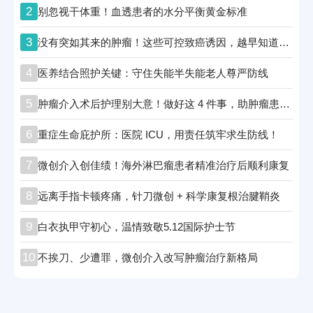
2
别忽视干体重！血透患者的水分平衡黄金标准
3
没有突如其来的肿瘤！这些可控致癌诱因，越早知道越安全
4
医养结合照护关键：守住失能半失能老人尊严防线
5
肿瘤介入术后护理别大意！做好这 4 件事，助肿瘤患者顺利康复
6
重症生命庇护所：医院 ICU，用责任筑牢求生防线！
7
微创介入创佳绩！海外淋巴瘤患者精准治疗后顺利康复
8
远离手指卡顿疼痛，针刀微创 + 科学康复根治腱鞘炎
9
白衣执甲守初心，温情致敬5.12国际护士节
10
不挨刀、少遭罪，微创介入改写肿瘤治疗新格局