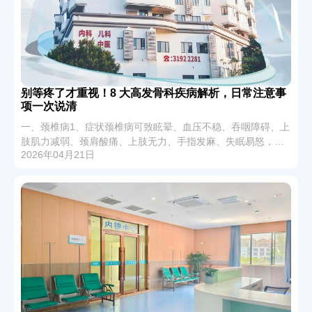
别等疼了才重视！8 大高发骨科疾病解析，日常注意事
项一次说清
一、颈椎病1、症状颈椎病可致眩晕、血压不稳、吞咽障碍、上
肢肌力减弱、颈肩酸痛、上肢无力、手指发麻、失眠易怒，重
2026年04月21日
则小便失禁、四肢瘫痪等，需重视。2、注意事项首先纠正不良
坐姿，避免长时间低头玩手机和长期伏案...