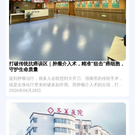
打破传统抗癌误区｜肿瘤介入术，精准“狙击”癌细胞，
守护生命质量
提到肿瘤治疗，很多人会联想到大开刀、强痛苦的传统手术，
或是全身化疗带来的诸多副作用。而肿瘤介入术的出现，打破
2026年04月28日
了传统治疗的局限，以微创、精准、高效的特点，成为肿瘤综
合个性化治疗的重要力量，更为无数患者点亮了生命希望。