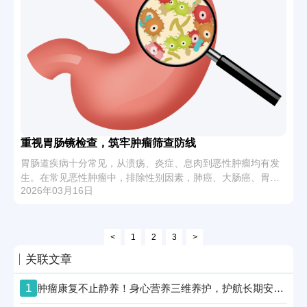
重视胃肠镜检查，筑牢肿瘤筛查防线
胃肠道疾病十分常见，从溃疡、炎症、息肉到恶性肿瘤均有发
生。在常见恶性肿瘤中，排除性别因素，肺癌、大肠癌、胃癌
2026年03月16日
位列前三，其中大肠癌发病增速最显著，已从上世纪70年代初
的第六位升至第二位。
<
1
2
3
>
关联文章
1
肿瘤康复不止静养！身心营养三维养护，护航长期安稳生活