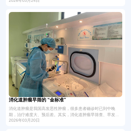
2026年03月24日
与温情陪伴，为肾友们送上一份特殊的健康祝福，传递对抗疾
病的信心与力量。
消化道肿瘤早筛的 “金标准”
消化道肿瘤是我国高发恶性肿瘤，很多患者确诊时已到中晚
期，治疗难度大、预后差。其实，消化道肿瘤早筛查、早发
2026年03月20日
现、早治疗，治愈率可大幅提升，而胃肠镜就是最直接、最有
效的筛查手段。