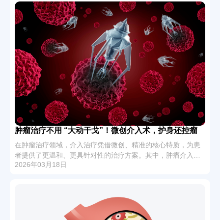
肿瘤治疗不用 “大动干戈”！微创介入术，护身还控瘤
在肿瘤治疗领域，介入治疗凭借微创、精准的核心特质，为患
者提供了更温和、更具针对性的治疗方案。其中，肿瘤介入化
2026年03月18日
疗栓塞术与碘125粒子介入术应用较为广泛，依托其独特的治疗
优势，已成为中晚期肿瘤综合治疗的重要手段，有助于改善患
者生存质量、延长生存期。