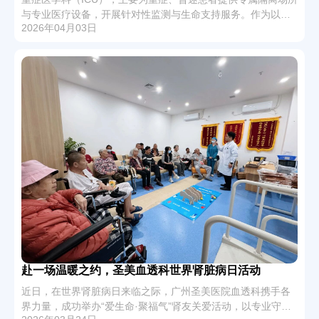
与专业医疗设备，开展针对性监测与生命支持服务。作为以医
2026年04月03日
务人员为核心、医疗设备为支撑、连续监测治疗为手段的危重
症集中救治阵地，ICU早已被大众熟知。它...
赴一场温暖之约，圣美血透科世界肾脏病日活动
近日，在世界肾脏病日来临之际，广州圣美医院血透科携手各
界力量，成功举办“爱生命·聚福气”肾友关爱活动，以专业守护