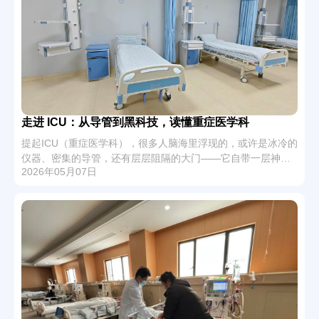
走进 ICU：从导管到黑科技，读懂重症医学科
提起ICU（重症医学科），很多人脑海里浮现的，或许是冰冷的
仪器、密集的导管，还有层层阻隔的大门——它自带一层神秘
2026年05月07日
滤镜，甚至因陌生而被赋予些许恐怖色彩。但事实上，ICU既不
神秘也不冰冷，它是医院里最特殊、也最温暖的“生命守护阵
地”，专门为危重患者撑起一道生存防线。今天，我们就一起走
进ICU，揭开它的神秘面纱，聊聊那些你好奇的事儿。