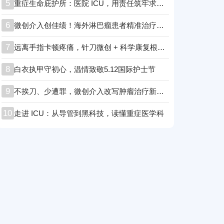
5
重症生命庇护所：医院 ICU，用责任筑牢求生防线！
6
微创介入创佳绩！海外淋巴瘤患者精准治疗后顺利康复
7
远离手指卡顿疼痛，针刀微创 + 科学康复根治腱鞘炎
8
白衣执甲守初心，温情致敬5.12国际护士节
9
不挨刀、少遭罪，微创介入改写肿瘤治疗新格局
10
走进 ICU：从导管到黑科技，读懂重症医学科