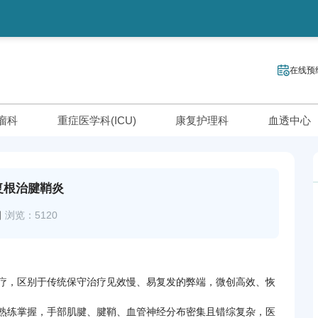
在线预
瘤科
重症医学科(ICU)
康复护理科
血透中心
复根治腱鞘炎
日
浏览：5120
疗，区别于传统保守治疗见效慢、易复发的弊端，微创高效、恢
熟练掌握，手部肌腱、腱鞘、血管神经分布密集且错综复杂，医