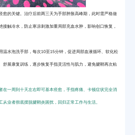
痊愈的关键。治疗后前两三天为手部肿胀高峰期，此时需严格做
绝接触冷水，防止寒凉刺激加重局部充血水肿，影响创口恢复，
温水泡洗手部，每次10至15分钟，促进局部血液循环、软化松
、舒展康复训练，逐步恢复手指灵活性与肌力，避免腱鞘再次粘
者在一周到十天左右即可基本痊愈，手指疼痛、卡顿症状完全消
工从业者彻底摆脱腱鞘炎困扰，回归正常工作与生活。