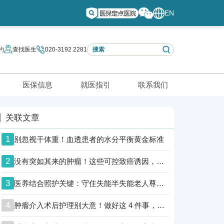
EN
约
查找医生
020-3192 2281
医保信息
就医指引
联系我们
关联文章
1
别忽视干体重！血透患者的水分平衡黄金标准
2
没有突如其来的肿瘤！这些可控致癌诱因，越早知道越安全
3
医养结合照护关键：守住失能半失能老人尊严防线
4
肿瘤介入术后护理别大意！做好这 4 件事，助肿瘤患者顺利康复