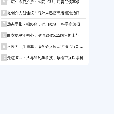
5
重症生命庇护所：医院 ICU，用责任筑牢求生防线！
6
微创介入创佳绩！海外淋巴瘤患者精准治疗后顺利康复
7
远离手指卡顿疼痛，针刀微创 + 科学康复根治腱鞘炎
8
白衣执甲守初心，温情致敬5.12国际护士节
9
不挨刀、少遭罪，微创介入改写肿瘤治疗新格局
10
走进 ICU：从导管到黑科技，读懂重症医学科