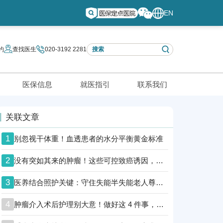
EN
约
查找医生
020-3192 2281
医保信息
就医指引
联系我们
关联文章
1
别忽视干体重！血透患者的水分平衡黄金标准
2
没有突如其来的肿瘤！这些可控致癌诱因，越早知道越安全
3
医养结合照护关键：守住失能半失能老人尊严防线
4
肿瘤介入术后护理别大意！做好这 4 件事，助肿瘤患者顺利康复