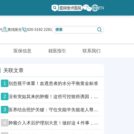
EN
约
查找医生
020-3192 2281
医保信息
就医指引
联系我们
关联文章
1
别忽视干体重！血透患者的水分平衡黄金标准
2
没有突如其来的肿瘤！这些可控致癌诱因，越早知道越安全
3
医养结合照护关键：守住失能半失能老人尊严防线
4
肿瘤介入术后护理别大意！做好这 4 件事，助肿瘤患者顺利康复