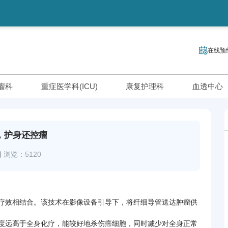
在线预
瘤科
重症医学科(ICU)
康复护理科
血透中心
，护身还控瘤
日
浏览：5120
疗效相结合。该技术在影像设备引导下，将纤细导管送达肿瘤供
度远高于全身化疗，能较好地杀伤癌细胞，同时减少对全身正常