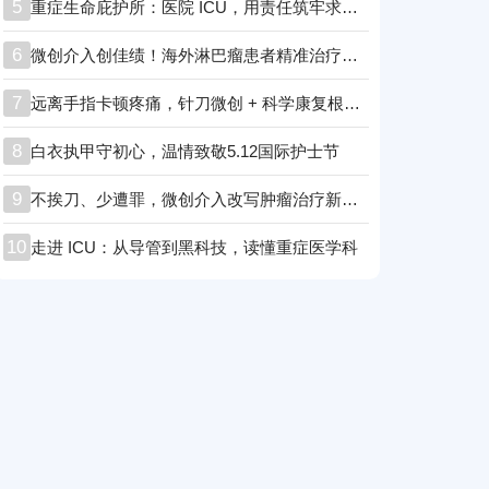
5
重症生命庇护所：医院 ICU，用责任筑牢求生防线！
6
微创介入创佳绩！海外淋巴瘤患者精准治疗后顺利康复
7
远离手指卡顿疼痛，针刀微创 + 科学康复根治腱鞘炎
8
白衣执甲守初心，温情致敬5.12国际护士节
9
不挨刀、少遭罪，微创介入改写肿瘤治疗新格局
10
走进 ICU：从导管到黑科技，读懂重症医学科