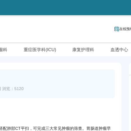
在线预
瘤科
重症医学科(ICU)
康复护理科
血透中心
日
浏览：5120
搭配肺部CT平扫，可完成三大常见肿瘤的筛查。胃肠道肿瘤早