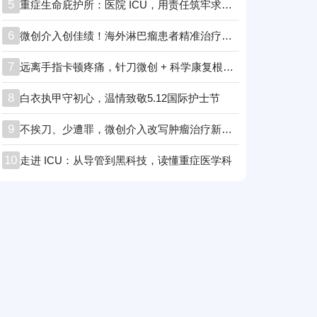
5
重症生命庇护所：医院 ICU，用责任筑牢求生防线！
6
微创介入创佳绩！海外淋巴瘤患者精准治疗后顺利康复
7
远离手指卡顿疼痛，针刀微创 + 科学康复根治腱鞘炎
8
白衣执甲守初心，温情致敬5.12国际护士节
9
不挨刀、少遭罪，微创介入改写肿瘤治疗新格局
10
走进 ICU：从导管到黑科技，读懂重症医学科