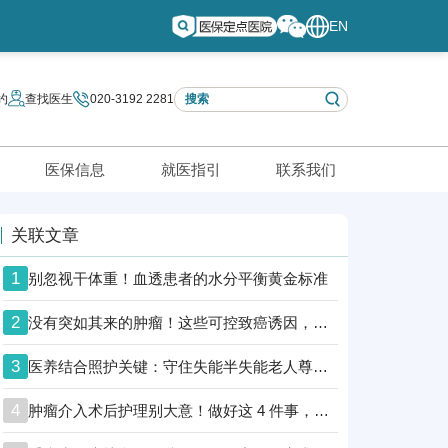
EN
约
查找医生
020-3192 2281
医保信息
就医指引
联系我们
关联文章
1
别忽视干体重！血透患者的水分平衡黄金标准
2
没有突如其来的肿瘤！这些可控致癌诱因，越早知道越安全
3
医养结合照护关键：守住失能半失能老人尊严防线
4
肿瘤介入术后护理别大意！做好这 4 件事，助肿瘤患者顺利康复